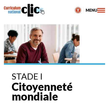
Skip
to
MENU
content
STADE I
Citoyenneté
mondiale