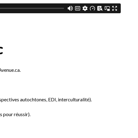
C
 Avenue.ca.
ectives autochtones, EDI, interculturalité).
 pour réussir).