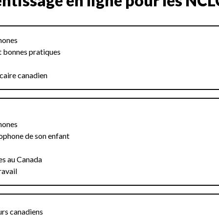
ntissage en ligne pour les NCLC
hones
et bonnes pratiques
ncaire canadien
hones
ophone de son enfant
ues au Canada
avail
rs canadiens