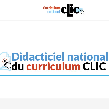
Didacticiel national
du
curriculum
CLIC