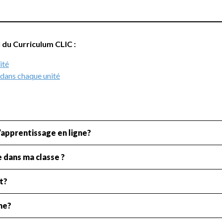
l du Curriculum CLIC :
ité
 dans chaque unité
’apprentissage en ligne?
e dans ma classe ?
t?
ne?