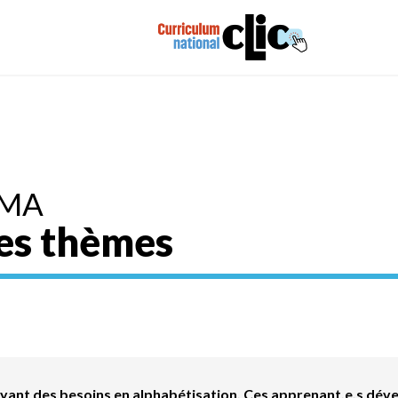
MA
es thèmes
yant des besoins en alphabétisation. Ces apprenant.e.s déve