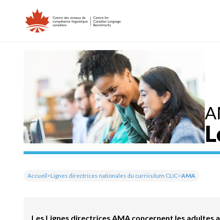
Skip
to
content
A
L
Accueil
>
Lignes directrices nationales du curriculum CLIC
>
AMA
Les Lignes directrices AMA concernent les adultes a