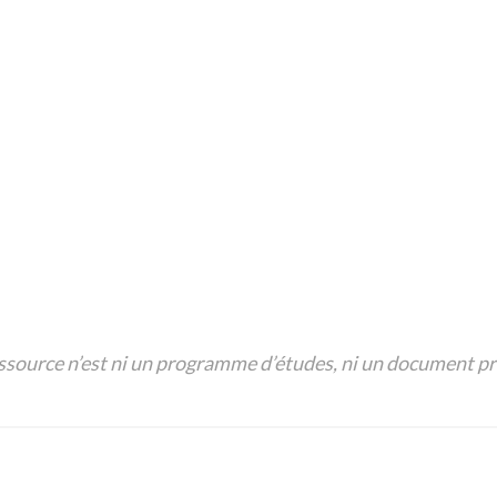
financière;
Niveaux de langue et styles 
uence;
Types de textes pour transm
 et Unités Didactiel sur
Vos outils financiers
;
Grille pour faire un budget
.
er financier
;
ssource n’est ni un programme d’études, ni un document pre