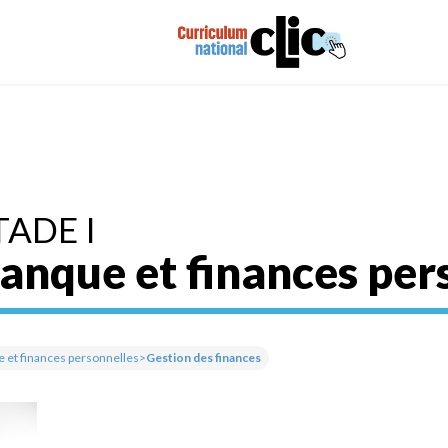
TADE I
anque et finances per
 et finances personnelles
>
Gestion des finances