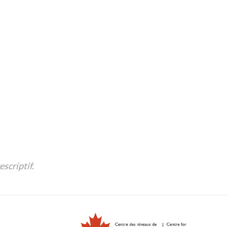
(formel et informel);
ettre différents messages.
Plus de Ressources
scriptif.