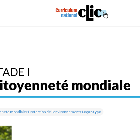
TADE I
itoyenneté mondiale
nneté mondiale
>
Protection de l’environnement
>
Leçon type