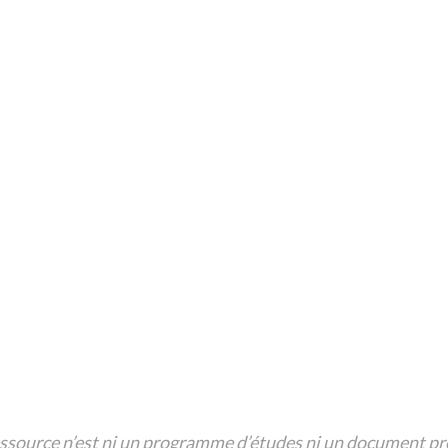
consignes en utilisant l’expression « Il faut/ Il ne faut
pas + infinitif » pour réduire l’usage du plastique.
MPC 2 :consulter le site d’une organisation qui lutte
pour la protection de l’environnement et partager leur
mission à un.e collègue.
Ressource :
Oceana (à adapter)
Suivant >>
ssource n’est ni un programme d’études ni un document pre