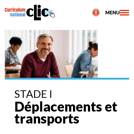
Skip
to
MENU
content
STADE I
Déplacements et
transports