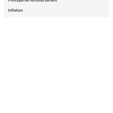
Inflation
Compréhension de l’oral
Comprendre de courtes instructions très
simples pour identifier les produits d'origine
canadienne.
Expression orale
Poser des questions très simples à un.e
employé.e d'un supermarché au sujet d'un
aliment en vente.