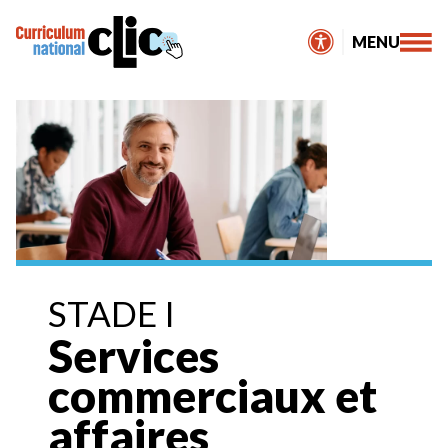
Skip
to
MENU
content
STADE I
Services
commerciaux et
affaires