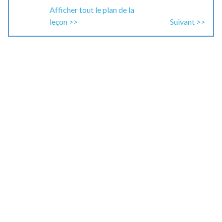
Afficher tout le plan de la
leçon >>
Suivant >>
Tâche de la vie réelle et
domaine de compétence :
Décrire brièvement une situation à
l’enseignant.e de son enfant. (IV. Information)
Exemples de critères
d’évaluation :
a réussi la tâche;
a employé des expressions pour décrire les
sentiments de façon appropriée;