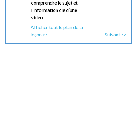
comprendre le sujet et
l’information clé d’une
vidéo.
Afficher tout le plan de la
leçon >>
Suivant >>
Tâche de la vie réelle et
domaine de compétence :
Comprendre l’essentiel d’un court message à
propos de l’insécurité linguistique. (III.
Persuasion)
Exemples de critères
d’évaluation :