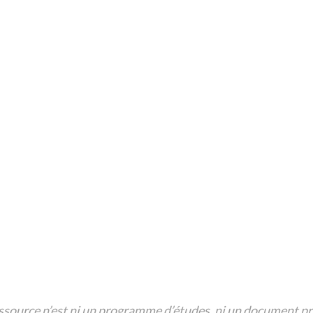
mmunautés;
Nombres et chiffres;
Formules de politesse, de sa
NCLC 1-2 », unités «
Tisser des liens durables
;
Canaf;
cueillantes
;
Immigrer dans une communa
ssource n’est ni un programme d’études, ni un document pre