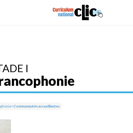
TADE I
rancophonie
ophonie
>
Communautés accueillantes