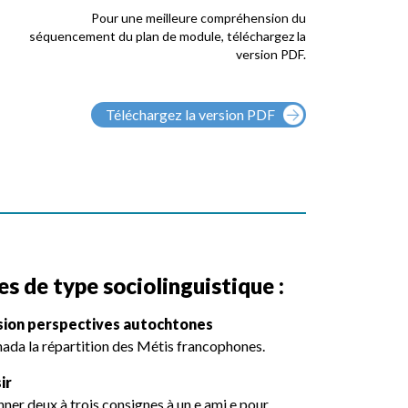
Pour une meilleure compréhension du
séquencement du plan de module, téléchargez la
version PDF.
Téléchargez la version PDF
s de type sociolinguistique :
lusion perspectives autochtones
nada la répartition des Métis francophones.
ir
nner deux à trois consignes à un.e ami.e pour