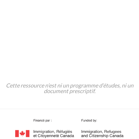
Plus de Ressources
Module NCLC
et didacticiel: Francophonie au
Canada sur Avenue.ca;
Prononciation :
phonetique.ca
;
Commissariat aux langues officielles
.
Cette ressource n’est ni un programme d’études, ni un
document prescriptif.