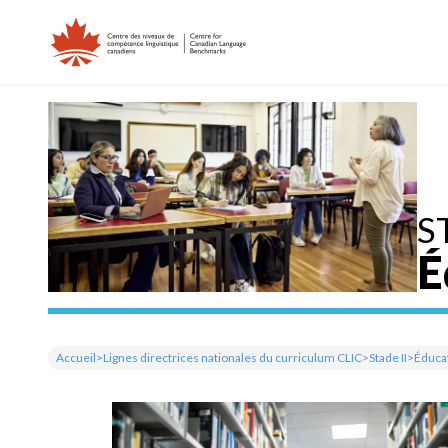
Skip
to
content
S
É
Accueil
>
Lignes directrices nationales du curriculum CLIC
>
Stade II
>
Éducat