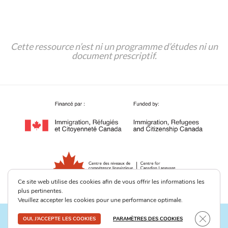
Cette ressource n’est ni un programme d’études ni un
document prescriptif.
Ce site web utilise des cookies afin de vous offrir les informations les
plus pertinentes.
Veuillez accepter les cookies pour une performance optimale.
Close G
2026 © Centre des niveaux de compétence
OUI, J’ACCEPTE LES COOKIES
PARAMÈTRES DES COOKIES