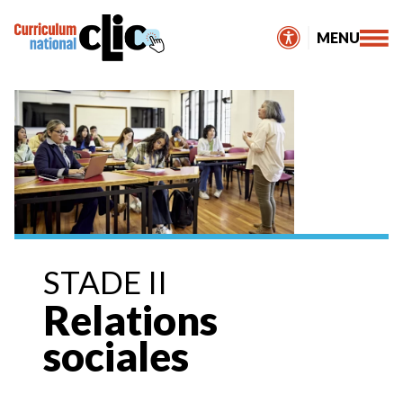
Skip
to
MENU
content
STADE II
Relations
sociales