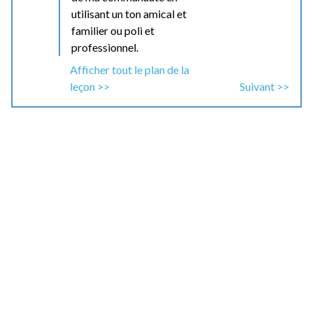
utilisant un ton amical et
familier ou poli et
professionnel.
Afficher tout le plan de la
leçon >>
Suivant >>
Tâche de la vie réelle et
domaine de compétence :
Publier un message sur les réseaux sociaux
pour inviter des ami.e.s à un évènement social
(anniversaire, 5 à 7, repas-partage). Préciser
les détails de l’évènement. (I. Relations
interpersonnelles)