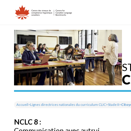
Skip
to
content
S
C
Accueil
>
Lignes directrices nationales du curriculum CLIC
>
Stade II
>
Citoy
NCLC 8 :
Communication avec autrui