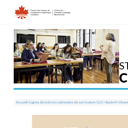
Skip
to
content
S
C
Accueil
>
Lignes directrices nationales du curriculum CLIC
>
Stade II
>
Citoy