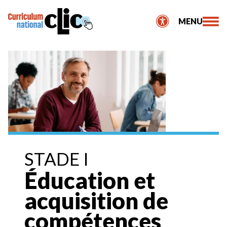
Skip
to
MENU
content
STADE I
Éducation et
acquisition de
compétences